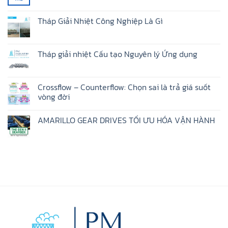
có
bình
luận
Tháp Giải Nhiệt Công Nghiệp Là Gì
ở
Cooling
Không
Tower
có
Drives
bình
–
luận
Tháp giải nhiệt Cấu tạo Nguyên lý Ứng dụng
Dẫn
ở
Động
Tháp
Không
Tháp
Giải
có
Giải
Nhiệt
bình
Nhiệt
Công
luận
Crossflow – Counterflow: Chọn sai là trả giá suốt
Nghiệp
ở
vòng đời
Là
Tháp
Gì
giải
Không
nhiệt
có
Cấu
AMARILLO GEAR DRIVES TỐI ƯU HÓA VẬN HÀNH
bình
tạo
luận
Nguyên
Không
ở
lý
có
Crossflow
Ứng
bình
–
dụng
luận
Counterflow:
ở
Chọn
AMARILLO
sai
GEAR
là
DRIVES
trả
TỐI
giá
ƯU
suốt
HÓA
vòng
VẬN
đời
HÀNH