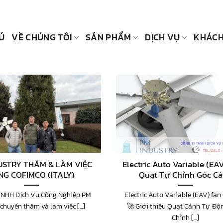
Ủ
VỀ CHÚNG TÔI
SẢN PHẨM
DỊCH VỤ
KHÁCH
USTRY THĂM & LÀM VIỆC
Electric Auto Variable (EAV
NG COFIMCO (ITALY)
Quạt Tự Chỉnh Góc C
TNHH Dịch Vụ Công Nghiệp PM
Electric Auto Variable (EAV) fan
chuyến thăm và làm việc [...]
🚀 Giới thiệu Quạt Cánh Tự Độ
Chỉnh [...]