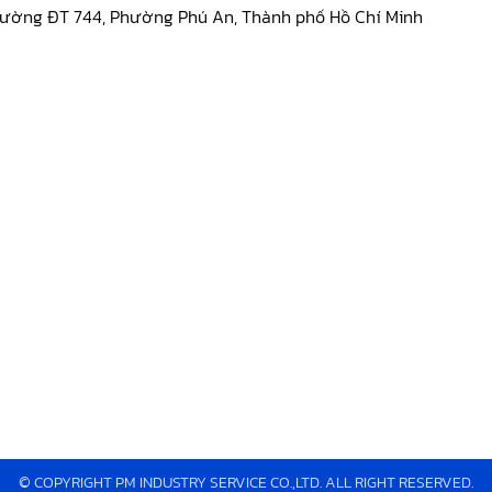
đường ĐT 744, Phường Phú An, Thành phố Hồ Chí Minh
© COPYRIGHT PM INDUSTRY SERVICE CO.,LTD. ALL RIGHT RESERVED.