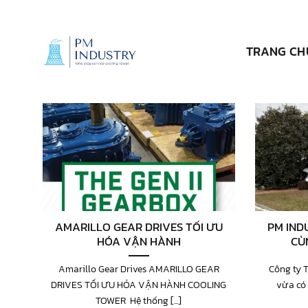
Bỏ
qua
nội
TRANG CH
dung
AMARILLO GEAR DRIVES TỐI ƯU
PM IND
HÓA VẬN HÀNH
CÙ
Amarillo Gear Drives AMARILLO GEAR
Công ty 
DRIVES TỐI ƯU HÓA VẬN HÀNH COOLING
vừa có 
TOWER Hệ thống [...]