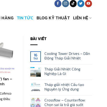
 HÀNG
TIN TỨC
BLOG KỸ THUẬT
LIÊN HỆ
BÀI VIẾT
Cooling Tower Drives – Dẫn
16
Động Tháp Giải Nhiệt
Th3
Không
có
Tháp Giải Nhiệt Công
bình
luận
Nghiệp Là Gì
ở
) fan –
Cooling
Không
Tower
có
ánh
Tháp giải nhiệt Cấu tạo
Drives
bình
–
luận
Nguyên lý Ứng dụng
Dẫn
ở
 Cofimco
Động
Tháp
Không
Tháp
Giải
có
ng Điều
Crossflow – Counterflow:
Giải
Nhiệt
bình
Nhiệt
Công
luận
Chọn sai là trả giá suốt
Nghiệp
ở