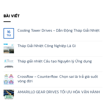
BÀI VIẾT
Cooling Tower Drives – Dẫn Động Tháp Giải Nhiệt
16
Th3
Không
có
bình
luận
Tháp Giải Nhiệt Công Nghiệp Là Gì
ở
Cooling
Không
Tower
có
Drives
bình
–
luận
Tháp giải nhiệt Cấu tạo Nguyên lý Ứng dụng
Dẫn
ở
Động
Tháp
Không
Tháp
Giải
có
Giải
Nhiệt
bình
Nhiệt
Công
luận
Crossflow – Counterflow: Chọn sai là trả giá suốt
Nghiệp
ở
vòng đời
Là
Tháp
Gì
giải
Không
nhiệt
có
Cấu
AMARILLO GEAR DRIVES TỐI ƯU HÓA VẬN HÀNH
bình
tạo
luận
Nguyên
Không
ở
lý
có
Crossflow
Ứng
bình
–
dụng