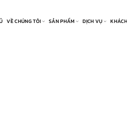
Ủ
VỀ CHÚNG TÔI
SẢN PHẨM
DỊCH VỤ
KHÁCH