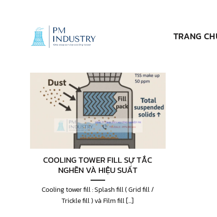
Bỏ
qua
nội
TRANG CH
dung
COOLING TOWER FILL SỰ TẮC
NGHẼN VÀ HIỆU SUẤT
Cooling tower fill : Splash fill ( Grid fill /
Trickle fill ) và Film fill [...]