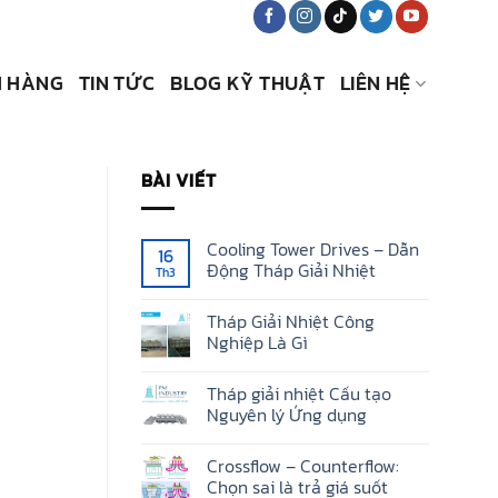
 HÀNG
TIN TỨC
BLOG KỸ THUẬT
LIÊN HỆ
BÀI VIẾT
Cooling Tower Drives – Dẫn
16
Động Tháp Giải Nhiệt
Th3
Không
có
Tháp Giải Nhiệt Công
bình
luận
Nghiệp Là Gì
ở
Cooling
Không
Tower
có
Tháp giải nhiệt Cấu tạo
Drives
bình
–
luận
Nguyên lý Ứng dụng
Dẫn
ở
Động
Tháp
Không
Tháp
Giải
có
Crossflow – Counterflow:
Giải
Nhiệt
bình
Nhiệt
Công
luận
Chọn sai là trả giá suốt
Nghiệp
ở