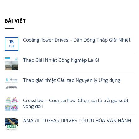
BÀI VIẾT
Cooling Tower Drives – Dẫn Động Tháp Giải Nhiệt
16
Th3
Không
có
bình
luận
Tháp Giải Nhiệt Công Nghiệp Là Gì
ở
Cooling
Không
Tower
có
Drives
bình
–
luận
Tháp giải nhiệt Cấu tạo Nguyên lý Ứng dụng
Dẫn
ở
Động
Tháp
Không
Tháp
Giải
có
Giải
Nhiệt
bình
Nhiệt
Công
luận
Crossflow – Counterflow: Chọn sai là trả giá suốt
Nghiệp
ở
vòng đời
Là
Tháp
Gì
giải
Không
nhiệt
có
Cấu
AMARILLO GEAR DRIVES TỐI ƯU HÓA VẬN HÀNH
bình
tạo
luận
Nguyên
Không
ở
lý
có
Crossflow
Ứng
bình
–
dụng