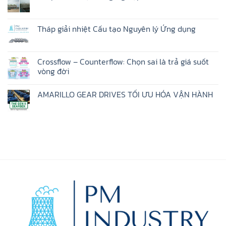
Cooling
Không
Tower
có
Drives
bình
–
luận
Tháp giải nhiệt Cấu tạo Nguyên lý Ứng dụng
Dẫn
ở
Động
Tháp
Không
Tháp
Giải
có
Giải
Nhiệt
bình
Nhiệt
Công
luận
Crossflow – Counterflow: Chọn sai là trả giá suốt
Nghiệp
ở
vòng đời
Là
Tháp
Gì
giải
Không
nhiệt
có
Cấu
AMARILLO GEAR DRIVES TỐI ƯU HÓA VẬN HÀNH
bình
tạo
luận
Nguyên
Không
ở
lý
có
Crossflow
Ứng
bình
–
dụng
luận
Counterflow:
ở
Chọn
AMARILLO
sai
GEAR
là
DRIVES
trả
TỐI
giá
ƯU
suốt
HÓA
vòng
VẬN
đời
HÀNH