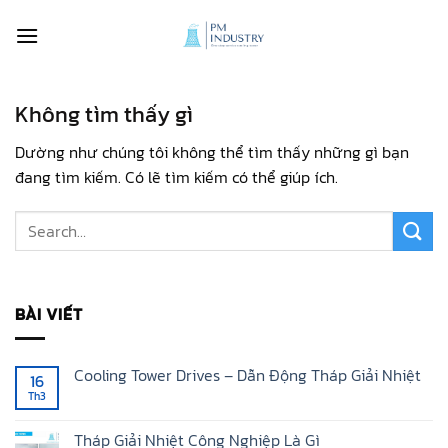
Bỏ
qua
nội
dung
Không tìm thấy gì
Dường như chúng tôi không thể tìm thấy những gì bạn
đang tìm kiếm. Có lẽ tìm kiếm có thể giúp ích.
BÀI VIẾT
Cooling Tower Drives – Dẫn Động Tháp Giải Nhiệt
16
Th3
Không
có
bình
luận
Tháp Giải Nhiệt Công Nghiệp Là Gì
ở