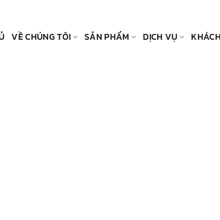
Ủ
VỀ CHÚNG TÔI
SẢN PHẨM
DỊCH VỤ
KHÁCH