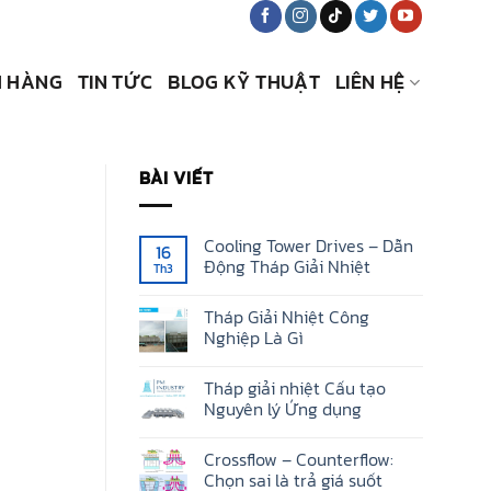
 HÀNG
TIN TỨC
BLOG KỸ THUẬT
LIÊN HỆ
BÀI VIẾT
Cooling Tower Drives – Dẫn
16
Động Tháp Giải Nhiệt
Th3
Không
có
Tháp Giải Nhiệt Công
bình
luận
Nghiệp Là Gì
ở
Cooling
Không
Tower
có
Tháp giải nhiệt Cấu tạo
Drives
bình
–
luận
Nguyên lý Ứng dụng
Dẫn
ở
Động
Tháp
Không
Tháp
Giải
có
Crossflow – Counterflow:
Giải
Nhiệt
bình
Nhiệt
Công
luận
Chọn sai là trả giá suốt
Nghiệp
ở