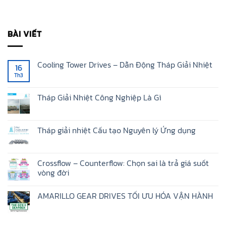
BÀI VIẾT
Cooling Tower Drives – Dẫn Động Tháp Giải Nhiệt
16
Th3
Không
có
bình
luận
Tháp Giải Nhiệt Công Nghiệp Là Gì
ở
Cooling
Không
Tower
có
Drives
bình
–
luận
Tháp giải nhiệt Cấu tạo Nguyên lý Ứng dụng
Dẫn
ở
Động
Tháp
Không
Tháp
Giải
có
Giải
Nhiệt
bình
Nhiệt
Công
luận
Crossflow – Counterflow: Chọn sai là trả giá suốt
Nghiệp
ở
vòng đời
Là
Tháp
Gì
giải
Không
nhiệt
có
Cấu
AMARILLO GEAR DRIVES TỐI ƯU HÓA VẬN HÀNH
bình
tạo
luận
Nguyên
Không
ở
lý
có
Crossflow
Ứng
bình
–
dụng