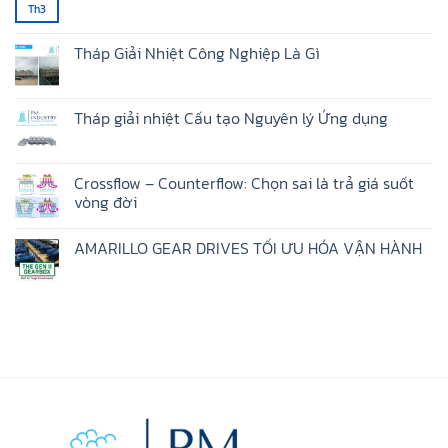
Th3
Không
có
bình
luận
Tháp Giải Nhiệt Công Nghiệp Là Gì
ở
Cooling
Không
Tower
có
Drives
bình
–
luận
Tháp giải nhiệt Cấu tạo Nguyên lý Ứng dụng
Dẫn
ở
Động
Tháp
Không
Tháp
Giải
có
Giải
Nhiệt
bình
Nhiệt
Công
luận
Crossflow – Counterflow: Chọn sai là trả giá suốt
Nghiệp
ở
vòng đời
Là
Tháp
Gì
giải
Không
nhiệt
có
Cấu
AMARILLO GEAR DRIVES TỐI ƯU HÓA VẬN HÀNH
bình
tạo
luận
Nguyên
Không
ở
lý
có
Crossflow
Ứng
bình
–
dụng
luận
Counterflow:
ở
Chọn
AMARILLO
sai
GEAR
là
DRIVES
trả
TỐI
giá
ƯU
suốt
HÓA
vòng
VẬN
đời
HÀNH