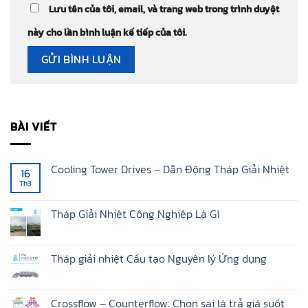
Lưu tên của tôi, email, và trang web trong trình duyệt
này cho lần bình luận kế tiếp của tôi.
BÀI VIẾT
Cooling Tower Drives – Dẫn Động Tháp Giải Nhiệt
16
Th3
Không
có
bình
luận
Tháp Giải Nhiệt Công Nghiệp Là Gì
ở
Cooling
Không
Tower
có
Drives
bình
–
luận
Tháp giải nhiệt Cấu tạo Nguyên lý Ứng dụng
Dẫn
ở
Động
Tháp
Không
Tháp
Giải
có
Giải
Nhiệt
bình
Nhiệt
Công
luận
Crossflow – Counterflow: Chọn sai là trả giá suốt