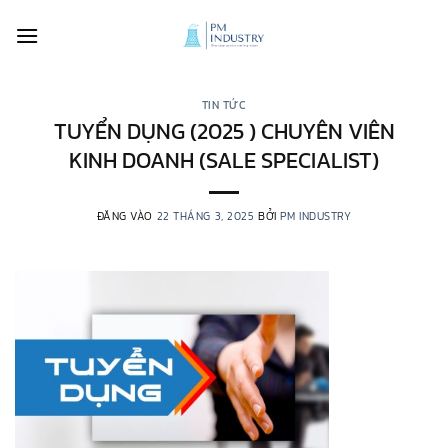
Bỏ
qua
nội
dung
TIN TỨC
TUYỂN DỤNG (2025 ) CHUYÊN VIÊN
KINH DOANH (SALE SPECIALIST)
ĐĂNG VÀO
22 THÁNG 3, 2025
BỞI
PM INDUSTRY